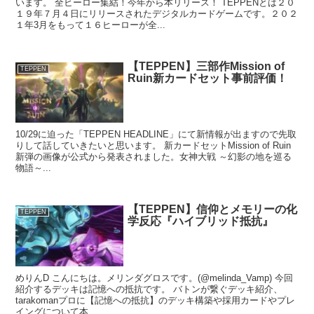
います。 全ヒーロー集結！今年から本リリース！ TEPPENとは２０
１９年７月４日にリリースされたデジタルカードゲームです。２０２
１年3月をもって１６ヒーローが全...
【TEPPEN】三部作Mission of
TEPPEN
Ruin新カードセット事前評価！
10/29に迫った「TEPPEN HEADLINE」にて新情報が出ますので先取
りして話していきたいと思います。 新カードセットMission of Ruin
新弾の画像が公式から発表されました。女神大戦 ～幻影の地を巡る
物語～...
【TEPPEN】信仰とメモリーの化
TEPPEN
学反応『ハイブリッド抵抗』
めりんD こんにちは。メリンダグロスです。(@melinda_Vamp) 今回
紹介するデッキは記憶への抵抗です。 バトンが繋ぐデッキ紹介、
tarakomanプロに【記憶への抵抗】のデッキ構築や採用カードやプレ
イングについて本...