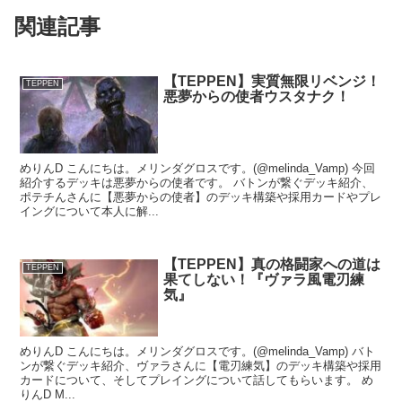
関連記事
【TEPPEN】実質無限リベンジ！
TEPPEN
悪夢からの使者ウスタナク！
めりんD こんにちは。メリンダグロスです。(@melinda_Vamp) 今回
紹介するデッキは悪夢からの使者です。 バトンが繋ぐデッキ紹介、
ポテチんさんに【悪夢からの使者】のデッキ構築や採用カードやプレ
イングについて本人に解...
【TEPPEN】真の格闘家への道は
TEPPEN
果てしない！『ヴァラ風電刃練
気』
めりんD こんにちは。メリンダグロスです。(@melinda_Vamp) バト
ンが繋ぐデッキ紹介、ヴァラさんに【電刃練気】のデッキ構築や採用
カードについて、そしてプレイングについて話してもらいます。 め
りんD M...