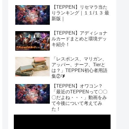
【TEPPEN】リセマラ当た
りランキング｜１１/１３ 最
新版｜
【TEPPEN】アディショナ
ルカードまとめと環境デッ
キ紹介！
「レスポンス、マリガン、
アッパー、ナーフ、Tierと
は？」TEPPEN初心者用語
集②🔰
【TEPPEN】オワコン？
「最近のTEPPENって〇〇
〇だよね・・・」動画をみ
て今後について考えてみ
た！
動
画