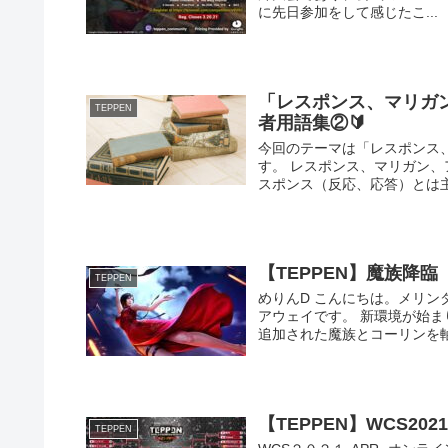
に先日参加をして感じたこ...
「レスポンス、マリガン
TEPPEN
者用語集②🔰
今回のテーマは「レスポンス、
す。 レスポンス、マリガン、アッ
スポンス（反応、応答）とは主に
【TEPPEN】魔族降
TEPPEN
めりんD こんにちは。メリンダグ
アウェイです。 新環境が始
追加された魔族とコーリンを軸に
【TEPPEN】WCS20
TEPPEN