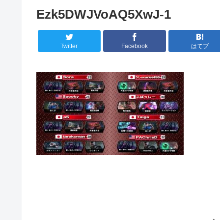
Ezk5DWJVoAQ5XwJ-1
Twitter
Facebook
はてブ