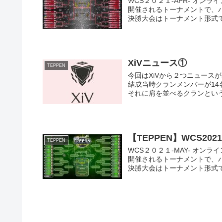
WCS２０２１-APR- オ
開催されるトーナメントで、
決勝大会はトーナメント形式で行
XiVニュース①
TEPPEN
今回はXiVから２つニュース
結成当時クランメンバーが14
それに肩を並べるクランという
【TEPPEN】WCS202
TEPPEN
WCS２０２１-MAY- オ
開催されるトーナメントで、
決勝大会はトーナメント形式で行