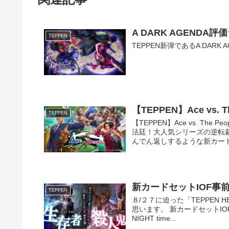
A DARK AGENDA
TEPPEN
TEPPEN新弾であるA DAR
【TEPPEN】Ace vs
TEPPEN
【TEPPEN】Ace vs. T
法廷！大人気シリーズの逆転
んでん返しするような新カー
新カードセットIOF事
TEPPEN
８/２７に迫った「TEPPEN
思います。 新カードセットIO
NIGHT time...