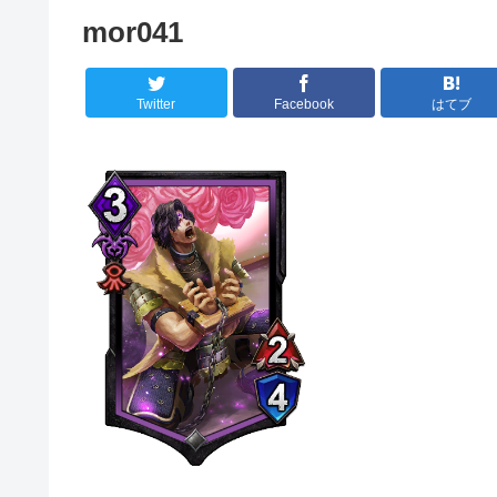
mor041
Twitter
Facebook
はてブ