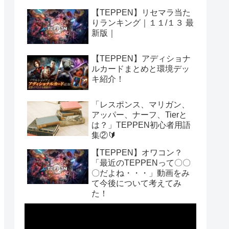
【TEPPEN】リセマラ当た
りランキング｜１１/１３ 最
新版｜
【TEPPEN】アディショナ
ルカードまとめと環境デッ
キ紹介！
「レスポンス、マリガン、
アッパー、ナーフ、Tierと
は？」TEPPEN初心者用語
集②🔰
【TEPPEN】オワコン？
「最近のTEPPENって〇〇
〇だよね・・・」動画をみ
て今後について考えてみ
た！
動
画