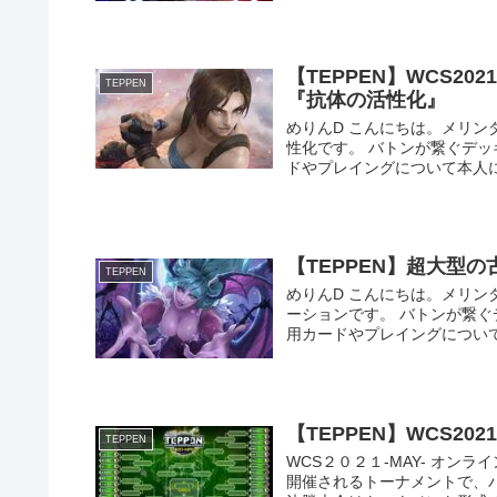
【TEPPEN】WCS2
TEPPEN
『抗体の活性化』
めりんD こんにちは。メリンダグ
性化です。 バトンが繋ぐデ
ドやプレイングについて本人に解
【TEPPEN】超大型
TEPPEN
めりんD こんにちは。メリンダグ
ーションです。 バトンが繋
用カードやプレイングについて本
【TEPPEN】WCS202
TEPPEN
WCS２０２１-MAY- オ
開催されるトーナメントで、