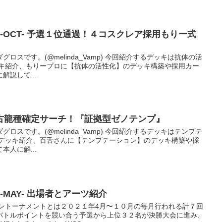
021-OCT- 予選１位通過！４コスクレア採用もりー式
ロスです。(@melinda_Vamp) 今回紹介するデッキは抗体の活
ッキ紹介、もりープロに【抗体の活性化】のデッキ構築や採用カー
説して...
の古龍種確定サーチ！『証拠型ゼノテンプ』
ロスです。(@melinda_Vamp) 今回紹介するデッキはテンプテ
ぐデッキ紹介、百舌さんに【テンプテーション】のデッキ構築や採
人に解...
1-MAY- 出場者とアーツ紹介
ンライントーナメントとは２０２１年4月〜１０月の毎月行われる計７回
バトルポイントを競い合う予選から上位３２名が決勝大会に進み、