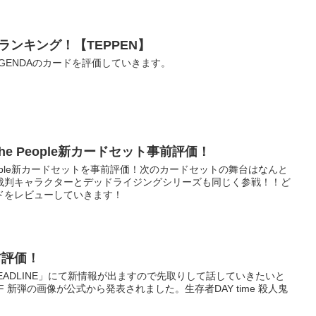
評価ランキング！【TEPPEN】
K AGENDAのカードを評価していきます。
. The People新カードセット事前評価！
he People新カードセットを事前評価！次のカードセットの舞台はなんと
裁判キャラクターとデッドライジングシリーズも同じく参戦！！ど
ドをレビューしていきます！
前評価！
 HEADLINE」にて新情報が出ますので先取りして話していきたいと
F 新弾の画像が公式から発表されました。生存者DAY time 殺人鬼