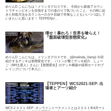
めりんD こんにちは！メリンダグロスです。 今回から新規アカウン
トでチャンピオンを目指すまでの道のりで気づいたこと、その時に起
きた対処方法を元ランカーのガチ目線で辛辣なこともいいつつ話して
いきたいと思います！ TEPPENが...
壊せ！暴れろ！世界を喰らえ！
TEPPEN
『盤面破壊型形態変化』
めりんD こんにちは。メリンダグロスです。(@melinda_Vamp) 今回
紹介するデッキは形態変化です。 バトンが繋ぐデッキ紹介、しょー
ご（MH土星人）さんに【形態変化】のデッキ構築や採用カードやプ
レイングについて本人に...
【TEPPEN】WCS2021-SEP- 出
TEPPEN
場者とアーツ紹介
WCS２０２１-SEP- オンライントーナメントとは２０２１年4月〜１