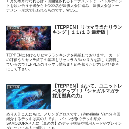
０月の毎月行われる計７回開催されるトーナメントで、バトルポイン
トを競い合う予選から上位32名が決勝大会に進み、決勝大会はトー
ナメント形式で行われるものです。WCS...
【TEPPEN】リセマラ当たりラン
TEPPEN
キング｜１１/１３ 最新版｜
TEPPENにおけるリセマラランキングを掲載しております。 カード
の評価やリセマラ終了の基準もリセマラ方法/やり方を詳しく説明し
ているのでTEPPENのリセマラ情報まとめを知りたい方はぜひ参考
にして下さい。
【TEPPEN】おいて、ユニットレ
TEPPEN
ベルアップ！⤴️『シャガルマガラ
採用型真の力』
めりんD こんにちは。メリンダグロスです。(@melinda_Vamp) 今回
紹介するデッキは真の力です。 バトンが繋ぐデッキ紹介、
SAMODORAさんに【真の力】のデッキ構築や採用カードやプレイン
グについて本人に解説しても...