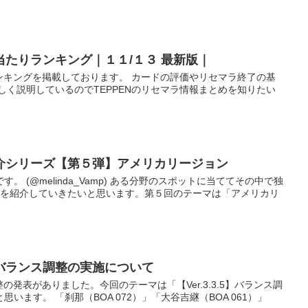
ラ当たりランキング｜１１/１３ 最新版｜
ランキングを掲載しております。 カードの評価やリセマラ終了の基
しく説明しているのでTEPPENのリセマラ情報まとめを知りたい
紹介シリーズ【第５弾】アメリカリージョン
 (@melinda_Vamp) ある分野のスポットに当ててその中で独
人を紹介していきたいと思います。第５回のテーマは「アメリカリ
PPENバランス調整の実施について
調整の発表がありました。今回のテーマは「【Ver.3.3.5】バランス調
います。 「刹那（BOA 072）」「大谷吉継（BOA 061）」