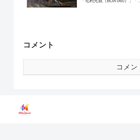
「毛利元就（BOA 060）」「..
コメント
コメン