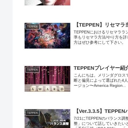
【TEPPEN】リセマ
TEPPEN
TEPPENにおけるリセマラ
準もリセマラ方法/やり方を詳
方はぜひ参考にして下さい。
TEPPENプレイヤー
TEPPEN
こんにちは。メリンダグロスです。
断と偏見によって選ばれた4
ージョン〜America Region...
【Ver.3.3.5】TE
TEPPEN
7/21にTEPPENのバランス
整」について話していきたいと思