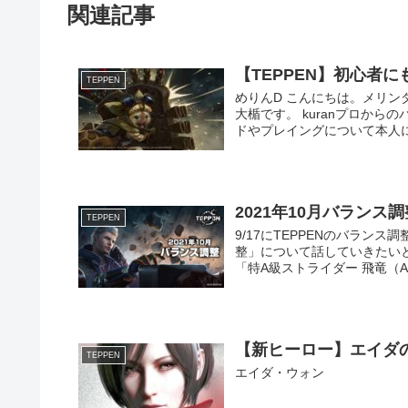
関連記事
【TEPPEN】初心者
TEPPEN
めりんD こんにちは。メリンダグ
大楯です。 kuranプロか
ドやプレイングについて本人に解
2021年10月バランス調
TEPPEN
9/17にTEPPENのバランス
整」について話していきたいと
「特A級ストライダー 飛竜（ADA
【新ヒーロー】エイダ
TEPPEN
エイダ・ウォン