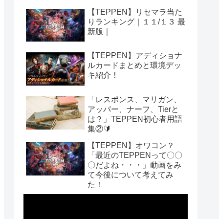
【TEPPEN】リセマラ当た
りランキング｜１１/１３ 最
新版｜
【TEPPEN】アディショナ
ルカードまとめと環境デッ
キ紹介！
「レスポンス、マリガン、
アッパー、ナーフ、Tierと
は？」TEPPEN初心者用語
集②🔰
【TEPPEN】オワコン？
「最近のTEPPENって〇〇
〇だよね・・・」動画をみ
て今後について考えてみ
た！
動
画