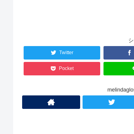
シ
Twitter
Pocket
melinda