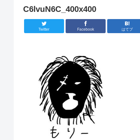
C6lvuN6C_400x400
Twitter
Facebook
はてブ