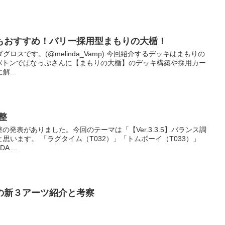
にもおすすめ！バリー採用型まもりの大楯！
ロスです。(@melinda_Vamp) 今回紹介するデッキはまもりの
らのバトンでぱなっぷさんに【まもりの大楯】のデッキ構築や採用カー
...
整
調整の発表がありました。今回のテーマは「【Ver.3.3.5】バランス調
思います。 「ラグタイム（T032）」「トムボーイ（T033）」
 ...
の新３アーツ紹介と考察