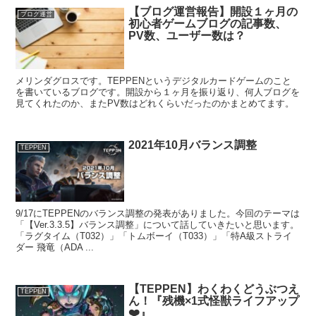
【ブログ運営報告】開設１ヶ月の
ブログ運営
初心者ゲームブログの記事数、
PV数、ユーザー数は？
メリンダグロスです。TEPPENというデジタルカードゲームのこと
を書いているブログです。開設から１ヶ月を振り返り、何人ブログを
見てくれたのか、またPV数はどれくらいだったのかまとめてます。
2021年10月バランス調整
TEPPEN
9/17にTEPPENのバランス調整の発表がありました。今回のテーマは
「【Ver.3.3.5】バランス調整」について話していきたいと思います。
「ラグタイム（T032）」「トムボーイ（T033）」「特A級ストライ
ダー 飛竜（ADA ...
【TEPPEN】わくわくどうぶつえ
TEPPEN
ん！『残機×1式怪獣ライフアップ
❤️』