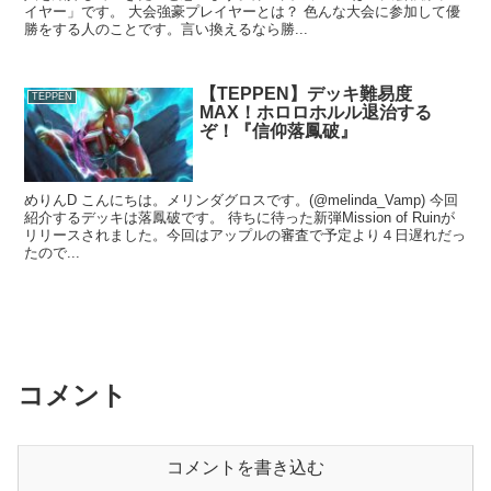
イヤー」です。 大会強豪プレイヤーとは？ 色んな大会に参加して優
勝をする人のことです。言い換えるなら勝...
【TEPPEN】デッキ難易度
TEPPEN
MAX！ホロロホルル退治する
ぞ！『信仰落鳳破』
めりんD こんにちは。メリンダグロスです。(@melinda_Vamp) 今回
紹介するデッキは落鳳破です。 待ちに待った新弾Mission of Ruinが
リリースされました。今回はアップルの審査で予定より４日遅れだっ
たので...
コメント
コメントを書き込む