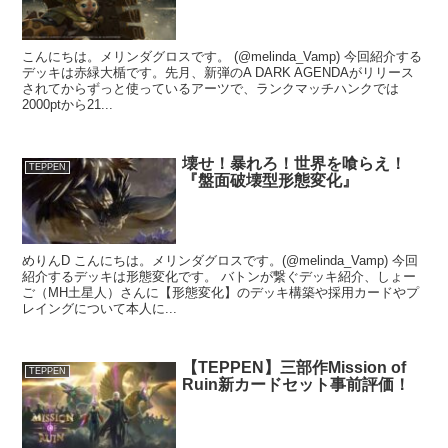
こんにちは。メリンダグロスです。 (@melinda_Vamp) 今回紹介する
デッキは赤緑大楯です。先月、新弾のA DARK AGENDAがリリース
されてからずっと使っているアーツで、ランクマッチハンクでは
2000ptから21...
壊せ！暴れろ！世界を喰らえ！
TEPPEN
『盤面破壊型形態変化』
めりんD こんにちは。メリンダグロスです。(@melinda_Vamp) 今回
紹介するデッキは形態変化です。 バトンが繋ぐデッキ紹介、しょー
ご（MH土星人）さんに【形態変化】のデッキ構築や採用カードやプ
レイングについて本人に...
【TEPPEN】三部作Mission of
TEPPEN
Ruin新カードセット事前評価！