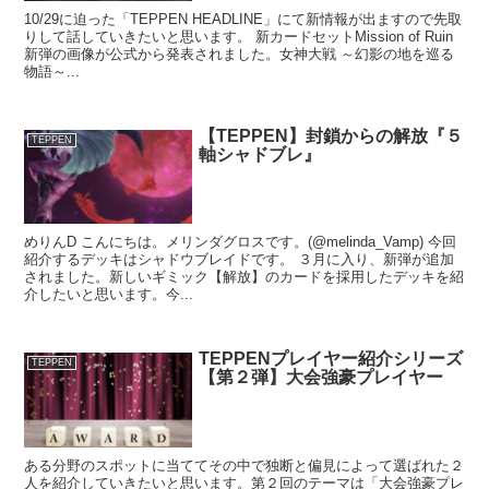
10/29に迫った「TEPPEN HEADLINE」にて新情報が出ますので先取
りして話していきたいと思います。 新カードセットMission of Ruin
新弾の画像が公式から発表されました。女神大戦 ～幻影の地を巡る
物語～...
【TEPPEN】封鎖からの解放『５
TEPPEN
軸シャドブレ』
めりんD こんにちは。メリンダグロスです。(@melinda_Vamp) 今回
紹介するデッキはシャドウブレイドです。 ３月に入り、新弾が追加
されました。新しいギミック【解放】のカードを採用したデッキを紹
介したいと思います。今...
TEPPENプレイヤー紹介シリーズ
TEPPEN
【第２弾】大会強豪プレイヤー
ある分野のスポットに当ててその中で独断と偏見によって選ばれた２
人を紹介していきたいと思います。第２回のテーマは「大会強豪プレ