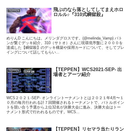
飛ぶのなら落としてしてまえホロ
TEPPEN
ロルル♪『310式瞬獄殺』
めりんD こんにちは。メリンダグロスです。(@melinda_Vamp) バト
ンが繋ぐデッキ紹介、310（サトオ）さんに現環境序盤に２０００を
達成した【瞬獄殺】のデッキ構築や採用カードについて、そしてプレ
イングについて話してもらい...
【TEPPEN】WCS2021-SEP- 出
TEPPEN
場者とアーツ紹介
WCS２０２１-SEP- オンライントーナメントとは２０２１年4月〜１
０月の毎月行われる計７回開催されるトーナメントで、バトルポイン
トを競い合う予選から上位32名が決勝大会に進み、決勝大会はトー
ナメント形式で行われるものです。WCS...
【TEPPEN】リセマラ当たりラン
TEPPEN