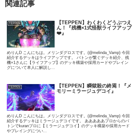
関連記事
【TEPPEN】わくわくどうぶつえ
TEPPEN
ん！『残機×1式怪獣ライフアップ
❤️』
めりんD こんにちは。メリンダグロスです。(@melinda_Vamp) 今回
紹介するデッキはライフアップです。 バトンが繋ぐデッキ紹介、残
機×1さんに【ライフアップ】のデッキ構築や採用カードやプレイン
グについて本人に解説し...
【TEPPEN】瞬獄殺の終焉！『メ
TEPPEN
モリーミラージュデコイ』
めりんD こんにちは。メリンダグロスです。(@melinda_Vamp) 今回
紹介するデッキはミラージュデコイです。 あああああプロからのバ
トンでkuranプロに【ミラージュデコイ】のデッキ構築や採用カード
やプレイングについ...