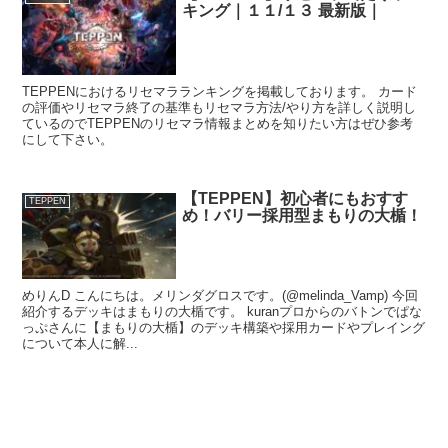
キング｜１１/１３ 最新版｜
TEPPENにおけるリセマラランキングを掲載しております。 カード
の評価やリセマラ終了の基準もリセマラ方法/やり方を詳しく説明し
ているのでTEPPENのリセマラ情報まとめを知りたい方はぜひ参考
にして下さい。
【TEPPEN】初心者にもおすす
TEPPEN
め！バリー採用型まもりの大楯！
めりんD こんにちは。メリンダグロスです。(@melinda_Vamp) 今回
紹介するデッキはまもりの大楯です。 kuranプロからのバトンでぱな
っぷさんに【まもりの大楯】のデッキ構築や採用カードやプレイング
について本人に解...