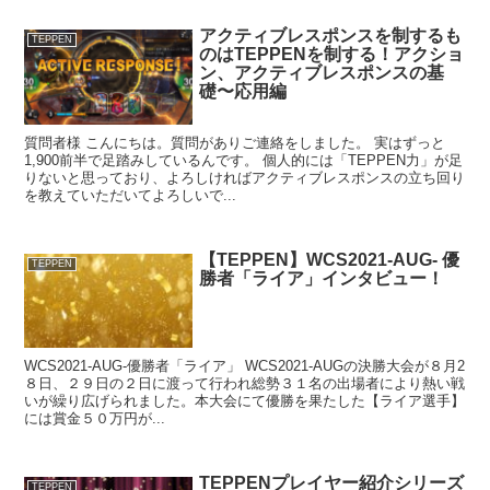
アクティブレスポンスを制するも
TEPPEN
のはTEPPENを制する！アクショ
ン、アクティブレスポンスの基
礎〜応用編
質問者様 こんにちは。質問がありご連絡をしました。 実はずっと
1,900前半で足踏みしているんです。 個人的には「TEPPEN力」が足
りないと思っており、よろしければアクティブレスポンスの立ち回り
を教えていただいてよろしいで...
【TEPPEN】WCS2021-AUG- 優
TEPPEN
勝者「ライア」インタビュー！
WCS2021-AUG-優勝者「ライア」 WCS2021-AUGの決勝大会が８月2
８日、２９日の２日に渡って行われ総勢３１名の出場者により熱い戦
いが繰り広げられました。本大会にて優勝を果たした【ライア選手】
には賞金５０万円が...
TEPPENプレイヤー紹介シリーズ
TEPPEN