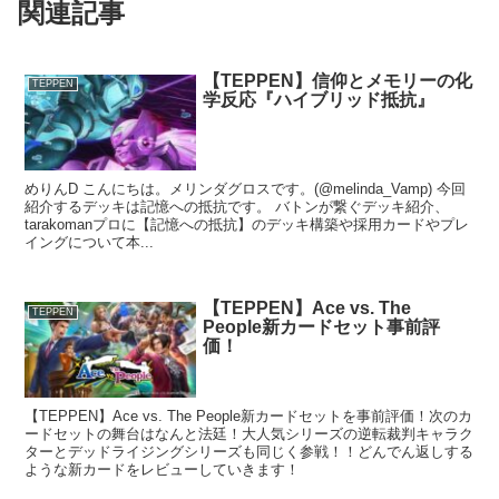
関連記事
【TEPPEN】信仰とメモリーの化
TEPPEN
学反応『ハイブリッド抵抗』
めりんD こんにちは。メリンダグロスです。(@melinda_Vamp) 今回
紹介するデッキは記憶への抵抗です。 バトンが繋ぐデッキ紹介、
tarakomanプロに【記憶への抵抗】のデッキ構築や採用カードやプレ
イングについて本...
【TEPPEN】Ace vs. The
TEPPEN
People新カードセット事前評
価！
【TEPPEN】Ace vs. The People新カードセットを事前評価！次のカ
ードセットの舞台はなんと法廷！大人気シリーズの逆転裁判キャラク
ターとデッドライジングシリーズも同じく参戦！！どんでん返しする
ような新カードをレビューしていきます！