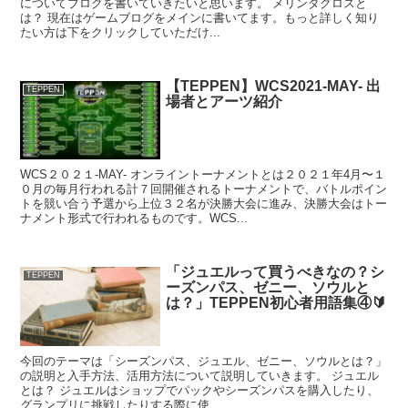
についてブログを書いていきたいと思います。 メリンダグロスと
は？ 現在はゲームブログをメインに書いてます。もっと詳しく知り
たい方は下をクリックしていただけ...
【TEPPEN】WCS2021-MAY- 出
TEPPEN
場者とアーツ紹介
WCS２０２１-MAY- オンライントーナメントとは２０２１年4月〜１
０月の毎月行われる計７回開催されるトーナメントで、バトルポイン
トを競い合う予選から上位３２名が決勝大会に進み、決勝大会はトー
ナメント形式で行われるものです。WCS...
「ジュエルって買うべきなの？シ
TEPPEN
ーズンパス、ゼニー、ソウルと
は？」TEPPEN初心者用語集④🔰
今回のテーマは「シーズンパス、ジュエル、ゼニー、ソウルとは？」
の説明と入手方法、活用方法について説明していきます。 ジュエル
とは？ ジュエルはショップでパックやシーズンパスを購入したり、
グランプリに挑戦したりする際に使...