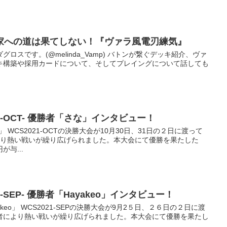
闘家への道は果てしない！『ヴァラ風電刃練気』
ロスです。(@melinda_Vamp) バトンが繋ぐデッキ紹介、ヴァ
キ構築や採用カードについて、そしてプレイングについて話しても
21-OCT- 優勝者「さな」インタビュー！
な」 WCS2021-OCTの決勝大会が10月30日、31日の２日に渡って
より熱い戦いが繰り広げられました。本大会にて優勝を果たした
与...
1-SEP- 優勝者「Hayakeo」インタビュー！
ayakeo」 WCS2021-SEPの決勝大会が9月2５日、２６日の２日に渡
者により熱い戦いが繰り広げられました。本大会にて優勝を果たし