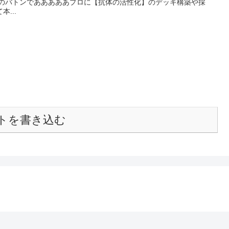
ロからのバトンであああああプロに【抗体の活性化】のデッキ構築や採
...
トを書き込む