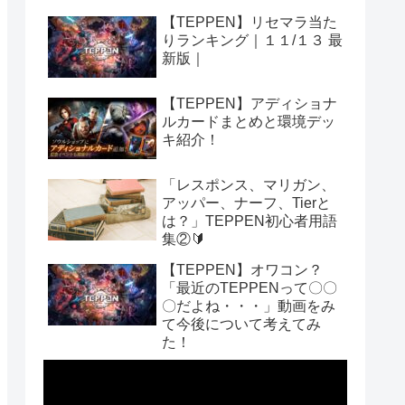
【TEPPEN】リセマラ当た
りランキング｜１１/１３ 最
新版｜
【TEPPEN】アディショナ
ルカードまとめと環境デッ
キ紹介！
「レスポンス、マリガン、
アッパー、ナーフ、Tierと
は？」TEPPEN初心者用語
集②🔰
【TEPPEN】オワコン？
「最近のTEPPENって〇〇
〇だよね・・・」動画をみ
て今後について考えてみ
た！
動
画