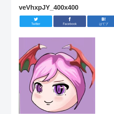
veVhxpJY_400x400
Twitter
Facebook
はてブ