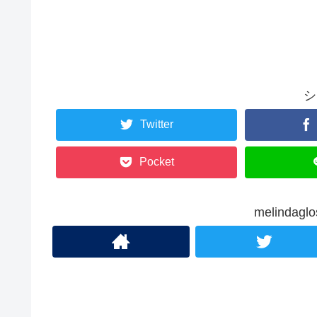
シ
Twitter
Pocket
melinda