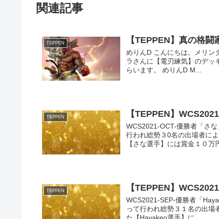
関連記事
【TEPPEN】真の格
TEPPEN
めりんD こんにちは。メリンダグ
ラさんに【電刃練気】のデッ
らいます。 めりんD M...
【TEPPEN】WCS20
TEPPEN
WCS2021-OCT-優勝者「さ
行われ総勢３0名の出場者に
【さな選手】には賞金１０万円が
【TEPPEN】WCS202
TEPPEN
WCS2021-SEP-優勝者「H
って行われ総勢３１名の出場
た【Hayakeo選手】に...