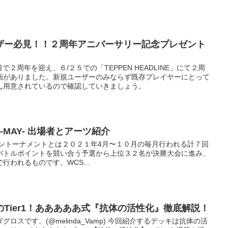
ーザー必見！！２周年アニバーサリー記念プレゼント
で２周年を迎え、６/２５での「TEPPEN HEADLINE」にて２周
画がありました。新規ユーザーのみならず既存プレイヤーにとって
ん用意されているので確認していきましょう。
1-MAY- 出場者とアーツ紹介
ンライントーナメントとは２０２１年4月〜１０月の毎月行われる計７回
バトルポイントを競い合う予選から上位３２名が決勝大会に進み、
われるものです。WCS...
しのTier1！あああああ式『抗体の活性化』徹底解説！
ロスです。(@melinda_Vamp) 今回紹介するデッキは抗体の活