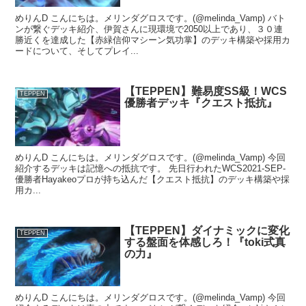
めりんD こんにちは。メリンダグロスです。(@melinda_Vamp) バト
ンが繋ぐデッキ紹介、伊賀さんに現環境で2050以上であり、３０連
勝近くを達成した【赤緑信仰マシーン気功掌】のデッキ構築や採用カ
ードについて、そしてプレイ...
【TEPPEN】難易度SS級！WCS
TEPPEN
優勝者デッキ『クエスト抵抗』
めりんD こんにちは。メリンダグロスです。(@melinda_Vamp) 今回
紹介するデッキは記憶への抵抗です。 先日行われたWCS2021-SEP-
優勝者Hayakeoプロが持ち込んだ【クエスト抵抗】のデッキ構築や採
用カ...
【TEPPEN】ダイナミックに変化
TEPPEN
する盤面を体感しろ！『toki式真
の力』
めりんD こんにちは。メリンダグロスです。(@melinda_Vamp) 今回