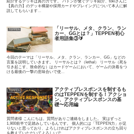
紹介するデッキは真の力です。 バトンが繋ぐデッキ紹介、tokiさんに
【真の力】のデッキ構築や採用カードやプレイングについて本人に解
説してもらいます...
「リーサル、メタ、クラン、ラン
TEPPEN
カー、GGとは？」TEPPEN初心
者用語集③🔰
今回のテーマは「リーサル、メタ、クラン、ランカー、GG」などの
言葉を説明していきます。 リーサルとは？（lethal） リーサル（死を
引き起こす、致命的な）はカードゲームにおいて、ゲームの決着をつ
ける最後の一撃の意味合いで使...
アクティブレスポンスを制するも
TEPPEN
のはTEPPENを制する！アクショ
ン、アクティブレスポンスの基
礎〜応用編
質問者様 こんにちは。質問がありご連絡をしました。 実はずっと
1,900前半で足踏みしているんです。 個人的には「TEPPEN力」が足
りないと思っており、よろしければアクティブレスポンスの立ち回り
を教えていただいてよろしいで...