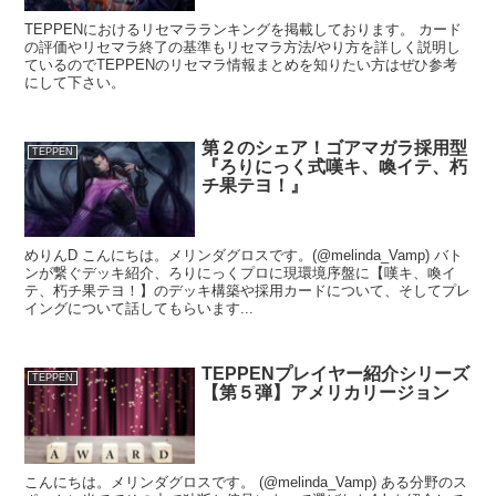
TEPPENにおけるリセマラランキングを掲載しております。 カード
の評価やリセマラ終了の基準もリセマラ方法/やり方を詳しく説明し
ているのでTEPPENのリセマラ情報まとめを知りたい方はぜひ参考
にして下さい。
第２のシェア！ゴアマガラ採用型
TEPPEN
『ろりにっく式嘆キ、喚イテ、朽
チ果テヨ！』
めりんD こんにちは。メリンダグロスです。(@melinda_Vamp) バト
ンが繋ぐデッキ紹介、ろりにっくプロに現環境序盤に【嘆キ、喚イ
テ、朽チ果テヨ！】のデッキ構築や採用カードについて、そしてプレ
イングについて話してもらいます...
TEPPENプレイヤー紹介シリーズ
TEPPEN
【第５弾】アメリカリージョン
こんにちは。メリンダグロスです。 (@melinda_Vamp) ある分野のス