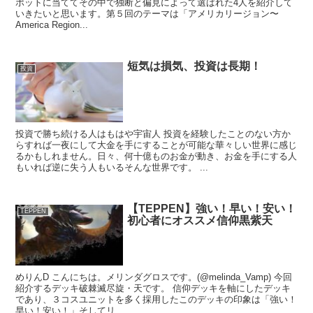
ポットに当ててその中で独断と偏見によって選ばれた4人を紹介して
いきたいと思います。第５回のテーマは「アメリカリージョン〜
America Region...
短気は損気、投資は長期！
投資
投資で勝ち続ける人はもはや宇宙人 投資を経験したことのない方か
らすれば一夜にして大金を手にすることが可能な華々しい世界に感じ
るかもしれません。日々、何十億ものお金が動き、お金を手にする人
もいれば逆に失う人もいるそんな世界です。 ...
【TEPPEN】強い！早い！安い！
TEPPEN
初心者にオススメ信仰黒紫天
めりんD こんにちは。メリンダグロスです。(@melinda_Vamp) 今回
紹介するデッキ破棘滅尽旋・天です。 信仰デッキを軸にしたデッキ
であり、３コスユニットを多く採用したこのデッキの印象は「強い！
早い！安い！」そしてリ...