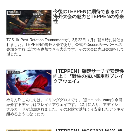
今後のTEPPENに期待できるの？
TEPPEN
海外大会の魅力とTEPPENの将来
性
TCS 1k Post-Rotation Tournamentが、3月22日（月）朝５時に開催さ
れました。TEPPENの海外大会であり、公式のDiscordサーバーへの
参加をすれば誰でも参加できる大会です。その大会に先日参加をして
感じたこ...
【TEPPEN】確定サーチで安定性
TEPPEN
向上！『野生の抗い採用型ブレイ
クアウェイ』
めりんD こんにちは。メリンダグロスです。(@melinda_Vamp) 今回
紹介するデッキはブレイクアウェイです。 12月に入り、アディショ
ナルカードが追加されました。そのお陰で以前より安定したデッキが
組めるようになったの...