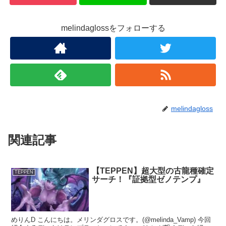
melindaglossをフォローする
melindagloss
関連記事
【TEPPEN】超大型の古龍種確定
TEPPEN
サーチ！『証拠型ゼノテンプ』
めりんD こんにちは。メリンダグロスです。(@melinda_Vamp) 今回