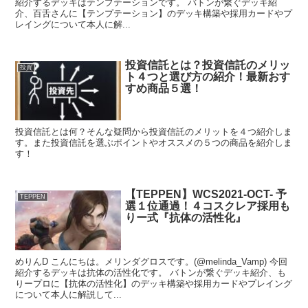
紹介するデッキはテンプテーションです。 バトンが繋ぐデッキ紹
介、百舌さんに【テンプテーション】のデッキ構築や採用カードやプ
レイングについて本人に解...
投資信託とは？投資信託のメリッ
投資
ト４つと選び方の紹介！最新おす
すめ商品５選！
投資信託とは何？そんな疑問から投資信託のメリットを４つ紹介しま
す。また投資信託を選ぶポイントやオススメの５つの商品を紹介しま
す！
【TEPPEN】WCS2021-OCT- 予
TEPPEN
選１位通過！４コスクレア採用も
りー式『抗体の活性化』
めりんD こんにちは。メリンダグロスです。(@melinda_Vamp) 今回
紹介するデッキは抗体の活性化です。 バトンが繋ぐデッキ紹介、も
りープロに【抗体の活性化】のデッキ構築や採用カードやプレイング
について本人に解説して...