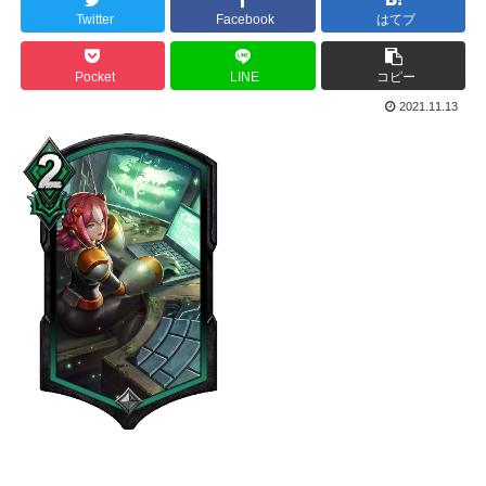
Twitter
Facebook
はてブ
Pocket
LINE
コピー
2021.11.13