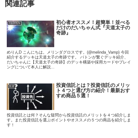
関連記事
初心者オススメ！超簡単！並べる
TEPPEN
だけのだいちゃん式『天道太子の
奇跡』
めりんD こんにちは。メリンダグロスです。(@melinda_Vamp) 今回
紹介するデッキは天道太子の奇跡です。 バトンが繋ぐデッキ紹介、
だいちゃんに【天道太子の奇跡】のデッキ構築や採用カードやプレイ
ングについて本人に解説...
投資信託とは？投資信託のメリッ
投資
ト４つと選び方の紹介！最新おす
すめ商品５選！
投資信託とは何？そんな疑問から投資信託のメリットを４つ紹介しま
す。また投資信託を選ぶポイントやオススメの５つの商品を紹介しま
す！