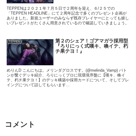
TEPPENは２０２１年７月５日で２周年を迎え、６/２５での
「TEPPEN HEADLINE」にて２周年記念で多くのプレゼント企画が
ありました。新規ユーザーのみならず既存プレイヤーにとっても嬉し
いプレゼントがたくさん用意されているので確認していきましょう。
第２のシェア！ゴアマガラ採用型
TEPPEN
『ろりにっく式嘆キ、喚イテ、朽
チ果テヨ！』
めりんD こんにちは。メリンダグロスです。(@melinda_Vamp) バト
ンが繋ぐデッキ紹介、ろりにっくプロに現環境序盤に【嘆キ、喚イ
テ、朽チ果テヨ！】のデッキ構築や採用カードについて、そしてプレ
イングについて話してもらいます...
コメント