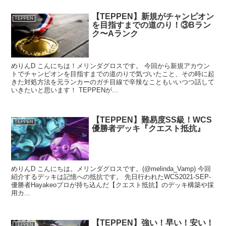
【TEPPEN】新規がチャンピオン
TEPPEN
を目指すまでの道のり！③Bラン
ク〜Aランク
めりんD こんにちは！メリンダグロスです。 今回から新規アカウン
トでチャンピオンを目指すまでの道のりで気づいたこと、その時に起
きた対処方法を元ランカーのガチ目線で辛辣なこともいいつつ話して
いきたいと思います！ TEPPENが...
【TEPPEN】難易度SS級！WCS
TEPPEN
優勝者デッキ『クエスト抵抗』
めりんD こんにちは。メリンダグロスです。(@melinda_Vamp) 今回
紹介するデッキは記憶への抵抗です。 先日行われたWCS2021-SEP-
優勝者Hayakeoプロが持ち込んだ【クエスト抵抗】のデッキ構築や採
用カ...
【TEPPEN】強い！早い！安い！
TEPPEN