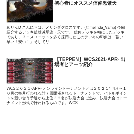
初心者にオススメ信仰黒紫天
めりんD こんにちは。メリンダグロスです。(@melinda_Vamp) 今回
紹介するデッキ破棘滅尽旋・天です。 信仰デッキを軸にしたデッキ
であり、３コスユニットを多く採用したこのデッキの印象は「強い！
早い！安い！」そしてリ...
【TEPPEN】WCS2021-APR- 出
TEPPEN
場者とアーツ紹介
WCS２０２１-APR- オンライントーナメントとは２０２１年4月〜１
０月の毎月行われる計７回開催されるトーナメントで、バトルポイン
トを競い合う予選から上位３２名が決勝大会に進み、決勝大会はトー
ナメント形式で行われるものです。WCS...