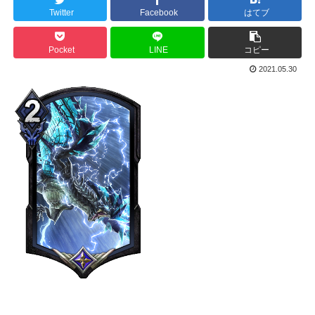
Twitter
Facebook
はてブ
Pocket
LINE
コピー
2021.05.30