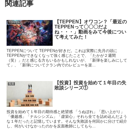
関連記事
【TEPPEN】オワコン？「最近の
TEPPEN
TEPPENって〇〇〇だよ
ね・・・」動画をみて今後につい
て考えてみた！
TEPPENについて TEPPENが好きだ。これは実際に先月の頭に
TEPPENができなくなって強く感じたことで、「たかが２週間
（笑）」だと感じる方もいるかもしれないが、「新弾を楽しみにして
て」、「新弾についてクラン内でのレビューを楽...
【投資】投資を始めて１年目の失
投資
敗談シリーズ①
投資を始めて１年目の期待感と絶望感 「うぬぼれ」「思い上がり」
「優越感」「ナルシシズム」「虚栄心」それら全てを詰め込んだよう
な１年だったと記憶しています。そんな失敗談を何回かに分けて紹介
し、何がいけなかったのかを反面教師にしてもら...