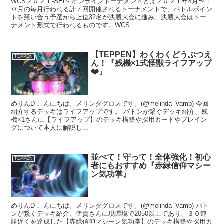
WCS２０２１-SEP- オンライントーナメントとは２０２１年4月〜１
０月の毎月行われる計７回開催されるトーナメントで、バトルポイン
トを競い合う予選から上位32名が決勝大会に進み、決勝大会はトー
ナメント形式で行われるものです。WCS...
【TEPPEN】わくわくどうぶつえ
TEPPEN
ん！『残機×1式怪獣ライフアップ
❤️』
めりんD こんにちは。メリンダグロスです。(@melinda_Vamp) 今回
紹介するデッキはライフアップです。 バトンが繋ぐデッキ紹介、残
機×1さんに【ライフアップ】のデッキ構築や採用カードやプレイン
グについて本人に解説し...
並べて！守って！全体強化！初心
TEPPEN
者にもおすすめ『赤緑信仰マシー
ン気功掌』
めりんD こんにちは。メリンダグロスです。(@melinda_Vamp) バト
ンが繋ぐデッキ紹介、伊賀さんに現環境で2050以上であり、３０連
勝近くを達成した【赤緑信仰マシーン気功掌】のデッキ構築や採用カ