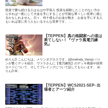
投資で勝ち続ける人はもはや宇宙人 投資を経験したことのない方か
らすれば一夜にして大金を手にすることが可能な華々しい世界に感じ
るかもしれません。日々、何十億ものお金が動き、お金を手にする人
もいれば逆に失う人もいるそんな世界です。 ...
【TEPPEN】真の格闘家への道は
TEPPEN
果てしない！『ヴァラ風電刃練
気』
めりんD こんにちは。メリンダグロスです。(@melinda_Vamp) バト
ンが繋ぐデッキ紹介、ヴァラさんに【電刃練気】のデッキ構築や採用
カードについて、そしてプレイングについて話してもらいます。 め
りんD M...
【TEPPEN】WCS2021-SEP- 出
TEPPEN
場者とアーツ紹介