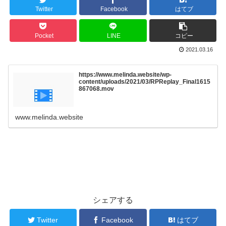
Twitter
Facebook
はてブ
Pocket
LINE
コピー
2021.03.16
https://www.melinda.website/wp-
content/uploads/2021/03/RPReplay_Final1615
867068.mov
www.melinda.website
シェアする
Twitter
Facebook
はてブ